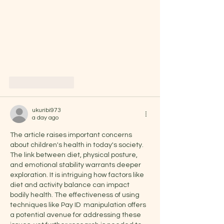
Like
Reply
ukuribi973
a day ago
The article raises important concerns 
about children's health in today's society. 
The link between diet, physical posture, 
and emotional stability warrants deeper 
exploration. It is intriguing how factors like 
diet and activity balance can impact 
bodily health. The effectiveness of using 
techniques like Pay ID  manipulation offers 
a potential avenue for addressing these 