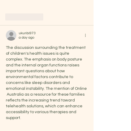
Like
Reply
ukuribi973
a day ago
The discussion surrounding the treatment 
of children's health issues is quite 
complex. The emphasis on body posture 
and the internal organ functions raises 
important questions about how 
environmental factors contribute to 
concerns like sleep disorders and 
emotional instability. The mention of Online 
 Australia as a resource for these families 
reflects the increasing trend toward 
telehealth solutions, which can enhance 
accessibility to various therapies and 
support.