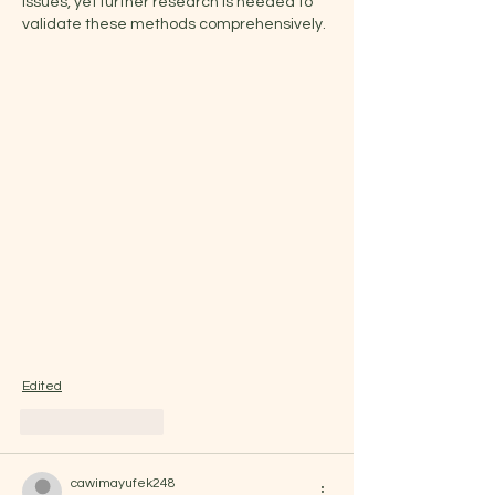
issues, yet further research is needed to 
validate these methods comprehensively.
Edited
Like
Reply
cawimayufek248