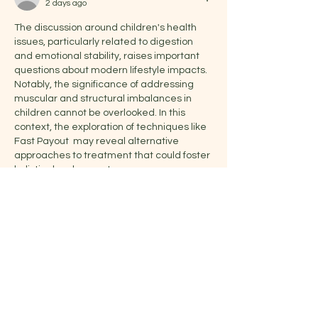
2 days ago
The discussion around children's health 
issues, particularly related to digestion 
and emotional stability, raises important 
questions about modern lifestyle impacts. 
Notably, the significance of addressing 
muscular and structural imbalances in 
children cannot be overlooked. In this 
context, the exploration of techniques like 
Fast Payout  may reveal alternative 
approaches to treatment that could foster 
holistic development.