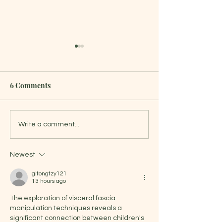
整体评估的重要性
应用针灸/干针
技术，松解背阔
临床中整体评估是确保治疗安
肌交汇处粘连的
6 Comments
全、精准和长效的决定性核心
在现代肌骨医学与
来治疗腰骶疼痛
前提。它改变了“头痛医头、
践中，“整体观”与
膀前倾。
脚痛医脚”的局限，从系统张
导链”正成为诊断
力平衡与力线代偿的宏观视
者常因慢性的腰骶
Write a comment...
角，真正找出病灶的源头。 1.
诊，但在体查时往
精准溯源，打破局部治疗的盲
的同侧肩膀前倾（
Newest
区 揪出代偿源头：局部疼痛通
势）。临床观察表
常只是身体力线失衡、张力传
表面上孤立的症状
gitongtzy121
递的“受害者”。例如，长期的
幕后推手往往在于
13 hours ago
颈椎疼痛，其根源可能是数年
——背阔肌（Latiss
The exploration of visceral fascia 
前一次未愈的脚踝扭伤导致骨
Dorsi）与大圆肌（T
manipulation techniques reveals a 
盆倾斜，进而引发脊椎向上的
Major）交汇处的
significant connection between children's 