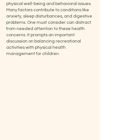
physical well-being and behavioral issues. 
连锁代偿。整体评估能帮你找
紧张与病理性粘连
Many factors contribute to conditions like 
到真正的“加害者”。 避免无
绍在诊所临床实践
anxiety, sleep disturbances, and digestive 
准针灸刺/干针（D
problems. One must consider can distract 
from needed attention to these health 
concerns. It prompts an important 
discussion on balancing recreational 
activities with physical health 
management for children.